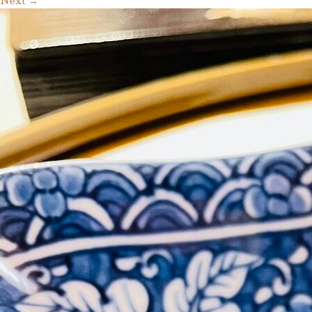
Next
→