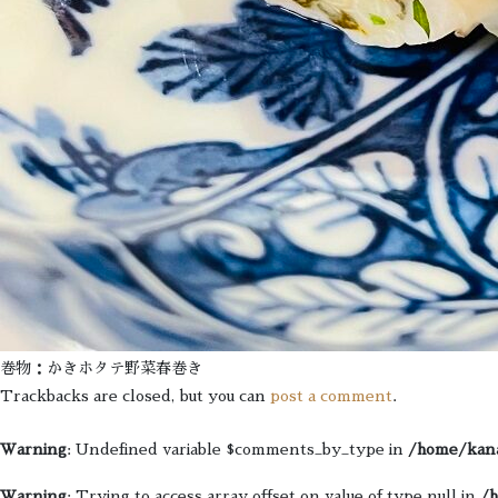
巻物：かきホタテ野菜春巻き
Trackbacks are closed, but you can
post a comment
.
Warning
: Undefined variable $comments_by_type in
/home/kana
Warning
: Trying to access array offset on value of type null in
/