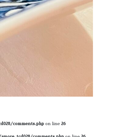
cd028/comments.php
on line
26
s/amore_tcd028/comments.php
on line
26