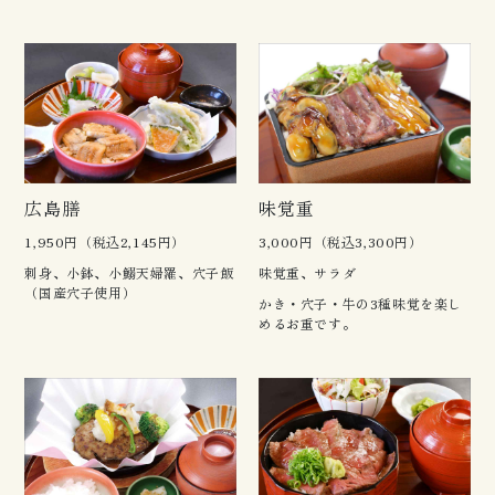
広島膳
味覚重
1,950円（税込2,145円）
3,000円（税込3,300円）
刺身、小鉢、小鰯天婦羅、穴子飯
味覚重、サラダ
（国産穴子使用）
かき・穴子・牛の3種味覚を楽し
めるお重です。