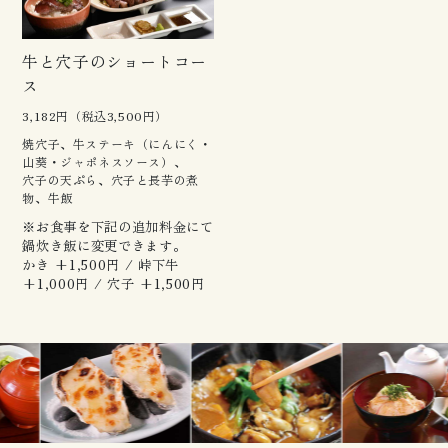
牛と穴子のショートコー
ス
3,182円（税込3,500円）
焼穴子、牛ステーキ（にんにく・
山葵・ジャポネスソース）、
穴子の天ぷら、穴子と長芋の煮
物、牛飯
※お食事を下記の追加料金にて
鍋炊き飯に変更できます。
かき +1,500円 / 峠下牛
+1,000円 / 穴子 +1,500円