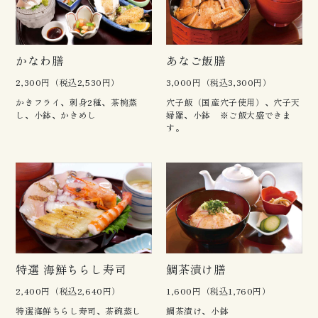
かなわ膳
あなご飯膳
2,300円（税込2,530円）
3,000円（税込3,300円）
かきフライ、刺身2種、茶椀蒸
穴子飯（国産穴子使用）、穴子天
し、小鉢、かきめし
婦羅、小鉢 ※ご飯大盛できま
す。
特選 海鮮ちらし寿司
鯛茶漬け膳
2,400円（税込2,640円）
1,600円（税込1,760円）
特選海鮮ちらし寿司、茶碗蒸し
鯛茶漬け、小鉢