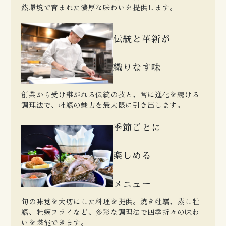
然環境で育まれた濃厚な味わいを提供します。
伝統と革新が
織りなす味
創業から受け継がれる伝統の技と、常に進化を続ける
調理法で、牡蠣の魅力を最大限に引き出します。
季節ごとに
楽しめる
メニュー
旬の味覚を大切にした料理を提供。焼き牡蠣、蒸し牡
蠣、牡蠣フライなど、多彩な調理法で四季折々の味わ
いを堪能できます。