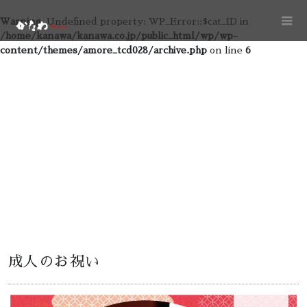
Warning
: Undefined property: WP_Error::$cat_ID in
/home/kanawa/kanawa.co.jp/public_html/wp/wp-
content/themes/amore_tcd028/archive.php
on line
6
成人のお祝い