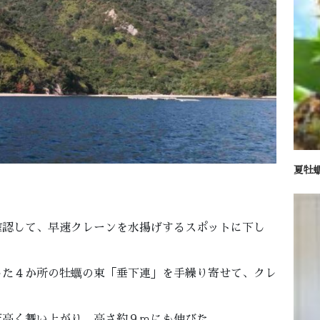
夏牡
確認して、早速クレーンを水揚げするスポットに下し
した４か所の牡蠣の束「垂下連」を手繰り寄せて、クレ
天高く舞い上がり、高さ約９ｍにも伸びた。