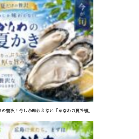
けの贅沢！今しか味わえない「かなわの夏牡蠣」