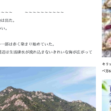
～～～～ ～～～～～～～～～～
船は出た。
いい。
の一部は赤く染まり始めていた。
周辺は生活排水が流れ込まないきれいな海が広がって
キリ
べ方