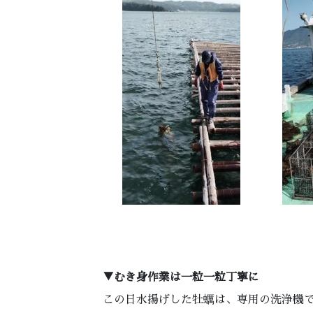
▼むき身作業は一粒一粒丁寧に
この日水揚げした牡蠣は、専用の洗浄機