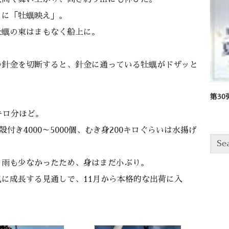
さに「牡蠣映え」。
牡蠣の束はまもなく船上に。
の針金を切断すると、針金に通っている牡蠣がドザッと
第3
キロ分ほど。
付き4000～5000個、むき身200キロぐらいは水揚げ
、雨も少なかったため、身はまだ小ぶり。
に成長する見通しで、11月から本格的な出荷に入