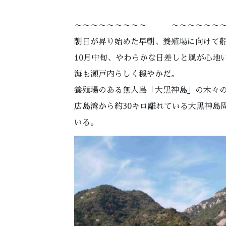
～～～～～～～～～ ～～～～～～
朝日が昇り始めた早朝、養殖場に向けて
10月中旬、やわらかな日差しと風が心地
海も瀬戸内らしく穏やかだ。
養殖場のある無人島「大黒神島」の木々
広島湾から約30キロ離れている大黒神島
いる。