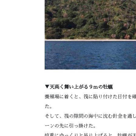
▼天高く舞い上がる９ｍの牡蠣
養殖場に着くと、筏に貼り付けた日付を
た。
そして、筏の隙間の海中に沈む針金を通
ーンの先に引っ掛けた。
慎重にゆっくりと吊り上げると、牡蠣が