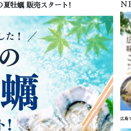
N
夏牡蠣 販売スタート!
広島