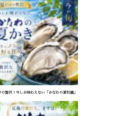
けの贅沢！今しか味わえない「かなわの夏牡蠣」