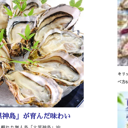
キリ
べ方
黒神島」が育んだ味わい
く離れた無人島「大黒神島」沖。