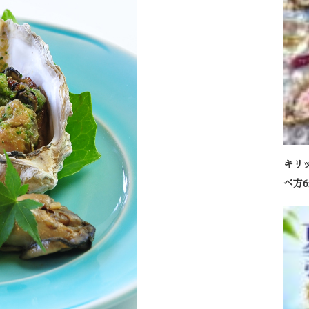
キリ
べ方