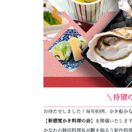
＼待望
お待たせしました！毎年恒例、かき船か
【
新感覚かき料理の会
】を開催いたしま
かなわの統括料理長が腕を振るう新作料