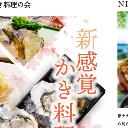
N
き料理の会
駅ナ
の旬