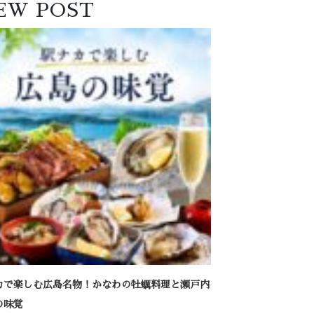
EW POST
カで楽しむ広島名物！かなわの牡蠣料理と瀬戸内
の味覚