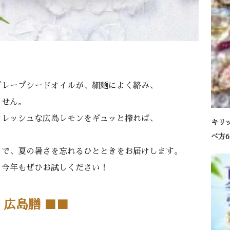
グレープシードオイルが、細麺によく絡み、
ません。
フレッシュな広島レモンをギュッと搾れば、
キリ
べ方
さで、夏の暑さを忘れるひとときをお届けします。
、今年もぜひお試しください！
 広島膳 ■
■