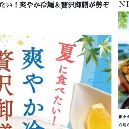
N
食べたい！爽やか冷麺＆贅沢御膳が勢ぞ
駅ナ
の旬