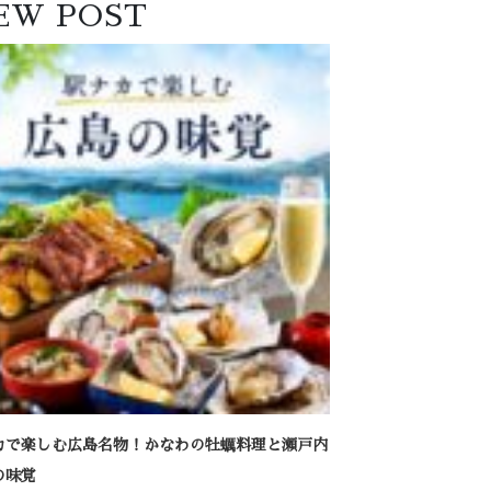
EW POST
カで楽しむ広島名物！かなわの牡蠣料理と瀬戸内
の味覚