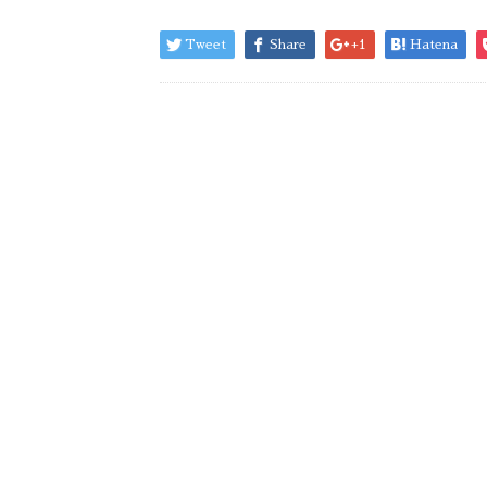
Tweet
Share
+1
Hatena