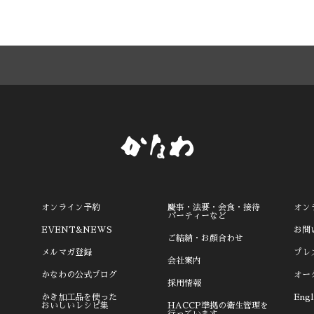
オンライン予約
慶事・法要・会食・接待
オン
パーティーなど
EVENT&NEWS
お問
ご結納・お顔合わせ
メルマガ登録
プレ
会社案内
かなわの公式ブログ
オー
採用情報
かき加工品を使った
Engl
おいしいレシピ集
HACCP準拠の衛生管理を