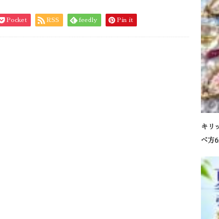
Pocket
RSS
feedly
Pin it
キリ
べ方