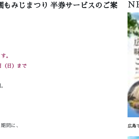
N
園もみじまつり 半券サービスのご案
ます。
4日（日）まで
園。
。
り期間に、
広島