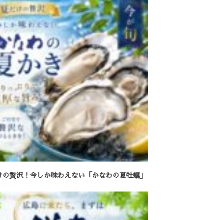
けの贅沢！今しか味わえない「かなわの夏牡蠣」