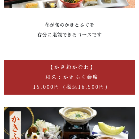
冬が旬のかきとふぐを
存分に堪能できるコースです
【かき船かなわ】
和久：かきふぐ会席
15,000円（税込16,500円）